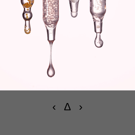
‹
∆
›